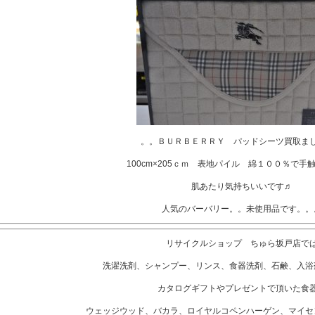
。。ＢＵＲＢＥＲＲＹ パッドシーツ買取ま
100cm×205ｃｍ 表地パイル 綿１００％で手
肌あたり気持ちいいです♬
人気のバーバリー。。未使用品です。。
リサイクルショップ ちゅら坂戸店で
洗濯洗剤、シャンプー、リンス、食器洗剤、石鹸、入浴
カタログギフトやプレゼントで頂いた食
ウェッジウッド、バカラ、ロイヤルコペンハーゲン、マイセ