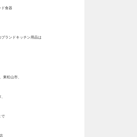
ンド食器
のブランドキッチン用品は
！
、東松山市、
市、
まで
店