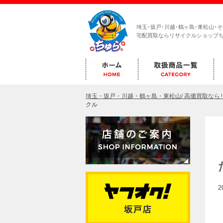
埼玉･坂戸･川越･鶴ヶ島･東松山･
宅配買取ならリサイクルショップ
埼玉・坂戸・川越・鶴ヶ島・東松山/ 高価買取な
クル
2