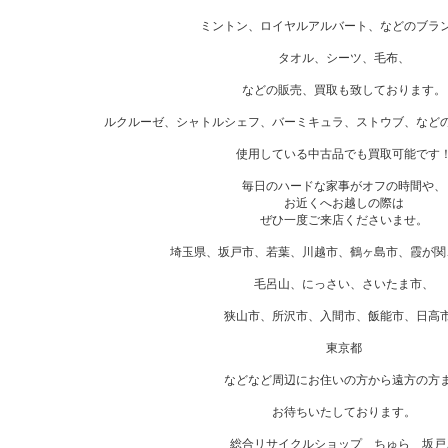
ミントン、ロイヤルアルバート、などのブラ
タオル、シーツ、毛布、
などの販売、買取も致しております。
ルクルーゼ、シャトルシェフ、バーミキュラ、ストウブ、など
使用している中古品でも買取可能です
毎日のハードな家事がオフの時間や、
お近くへお越しの際は
ぜひ一度ご来店くださいませ。
埼玉県、坂戸市、若葉、川越市、鶴ヶ島市、霞が関
毛呂山、にっさい、さいたま市、
狭山市、所沢市、入間市、飯能市、日高
東京都
などなど周辺にお住いの方から遠方の方
お待ちいたしております。
総合リサイクルショップ ちゅら 坂戸