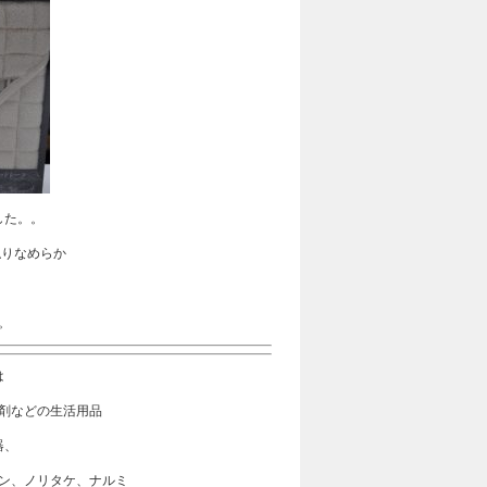
した。。
触りなめらか
。
は
剤などの生活用品
器、
ン、ノリタケ、ナルミ