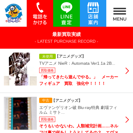
最新買取実績
- LATEST PURCHASE RECORD -
【アニメグッズ】
未使用
TVアニメ NieR：Automata Ver1.1a 2B...
買取価格
「帰ってきたら遊んでやる。」 メーカー
フィギュア 買取 強化中！！！！
【アニメグッズ】
中古
エヴァンゲリオン破 Blu-ray特典 劇場フィ
ルム ミサト...
買取価格
そうもいかないわ。人類補完計画……ネル
フは裏で何をしようとしてるの？ エヴァ