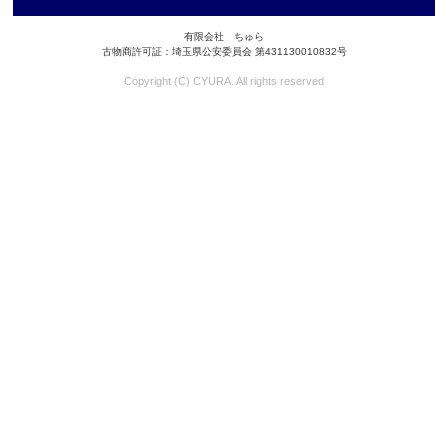
有限会社 ちゅら
古物商許可証：埼玉県公安委員会 第431130010832号
Copyright (C) CYURA. All rights reserved