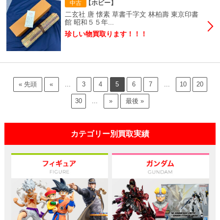
【ホビー】
中古
二玄社 唐 懐素 草書千字文 林柏壽 東京印書
館 昭和５５年...
珍しい物買取ります！！！
« 先頭
«
...
3
4
5
6
7
...
10
20
30
...
»
最後 »
カテゴリー別買取実績