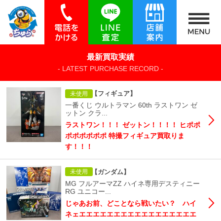
最新買取実績
- LATEST PURCHASE RECORD -
【フィギュア】
未使用
一番くじ ウルトラマン 60th ラストワン ゼ
ットン クラ...
ラストワン！！！ ゼットン！！！！ ヒポポ
ポポポポポポ 特撮フィギュア買取りま
す！！！
【ガンダム】
未使用
MG フルアーマZZ ハイネ専用デスティニー
RG ユニコー...
じゃあお前、どことなら戦いたい？ ハイ
ネェエエエエエエエエエエエエエエエエエ