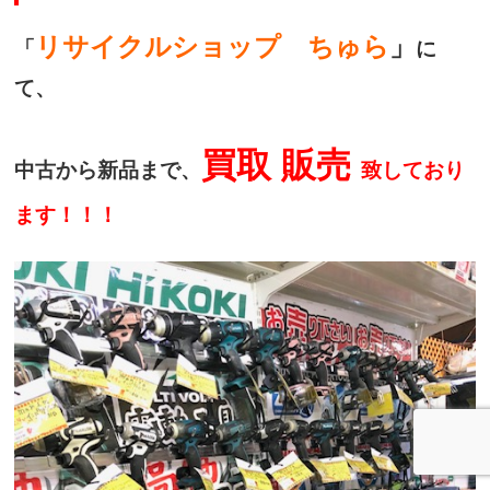
リサイクルショップ ちゅら
」
「
に
て、
買取 販売
中古から新品まで、
致しており
ます！！！