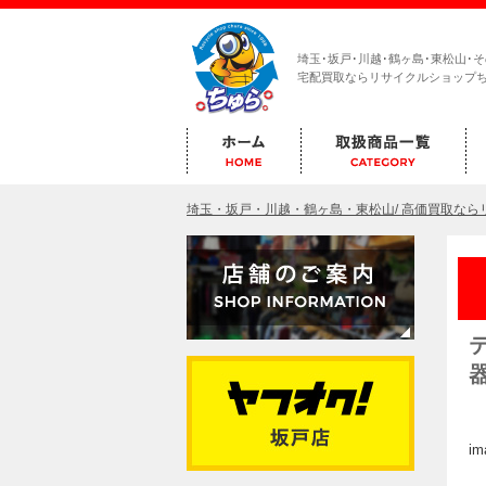
埼玉･坂戸･川越･鶴ヶ島･東松山･
宅配買取ならリサイクルショップ
埼玉・坂戸・川越・鶴ヶ島・東松山/ 高価買取な
i