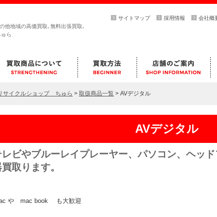
サイトマップ
採用情報
会社概
その他地域の高価買取､無料出張買取､
ちゅら
らリサイクルショップ ちゅら
>
取扱商品一覧
>
AVデジタル
AVデジタル
テレビやブルーレイプレーヤー、パソコン、ヘッド
器買取ります。
mac や mac book も大歓迎