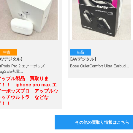
中古
新品
AVデジタル】
【AVデジタル】
irPods Pro 2 エアーポッズ
Bose QuietComfort Ultra Earbud...
agSafe充電...
アップル製品 買取りま
！！ iphone pro max エ
アーポッズプロ アップルウ
ォッチウルトラ などな
ど！！
その他の買取り情報はこちら