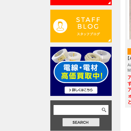
【
A
M
す