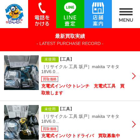
最新買取実績
- LATEST PURCHASE RECORD -
【工具】
未使用
［リサイクル 工具 坂戸］makita マキタ
18V6.0...
買取価格
充電式インパクトレンチ 充電式工具 買
取致します
【工具】
未使用
［リサイクル 工具 坂戸］makita マキタ
18V6.0...
買取価格
充電式インパクトドライバ 買取募集中