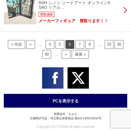
RAH シノン ソードアート オンラインII
SAO リアル...
買取価格
メーカーフィギュア 買取ります！！
« 先頭
«
...
4
5
6
7
8
...
20
30
40
...
»
最後 »
PCを表示する
有限会社 ちゅら
古物商許可証：埼玉県公安委員会 第431130010832号
Copyright (C) CYURA. All rights reserved