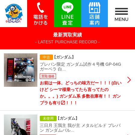
最新買取実績
- LATEST PURCHASE RECORD -
【ガンダム】
中古
プレバン限定 ガンダム試作４号機 GP-04G
ガーベラ 白...
買取価格
お前は一体、どっちの味方だー！！！(白い
けど シーマ様乗ってたら言ってたの
か。。。) ガンダム系 多数在庫有！！ ガン
プラも有り〼！！！
【ガンダム】
未使用
三日月 王我主 我が主 メタルビルド プレバ
ン ガンダムバル...