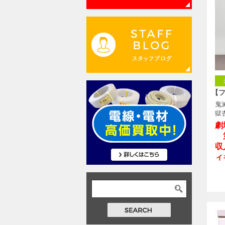
【
鬼
獄
劇
第
収
ィ