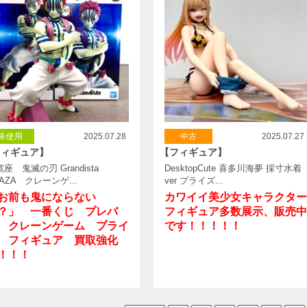
未使用
2025.07.28
中古
2025.07.27
フィギュア】
【フィギュア】
座 鬼滅の刃 Grandista
DesktopCute 喜多川海夢 採寸水着
AZA クレーンゲ...
ver プライズ...
お前も鬼にならない
カワイイ美少女キャラクター
？」 一番くじ プレバ
フィギュア多数展示、販売中
 クレーンゲーム プライ
です！！！！！
 フィギュア 買取強化
！！！