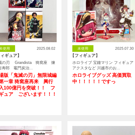
未使用
2025.08.02
未使用
2025.07.30
フィギュア】
【フィギュア】
滅の刃 Grandista 猗窩座 煉
ホロライブ 宝鐘マリン フィギュア
杏寿郎 竈門炭治...
アクスタなど 川越市のお...
場版「鬼滅の刃」無限城編
ホロライブグッズ 高価買取
一章 猗窩座再来 興行
中！！！！！ですっ
入100億円を突破！！ フ
ギュア ございます！！！