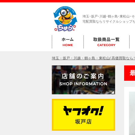
埼玉･坂戸･川越･鶴ヶ島･東松山･
宅配買取ならリサイクルショップ
埼玉・坂戸・川越・鶴ヶ島・東松山/ 高価買取な