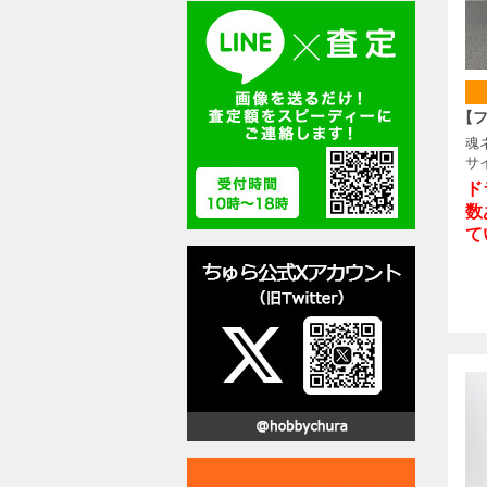
【
魂
サイ
ド
数
て