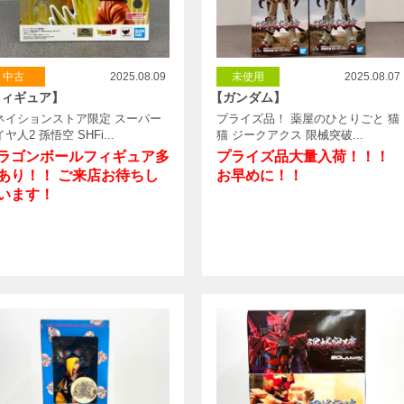
中古
2025.08.09
未使用
2025.08.07
フィギュア】
【ガンダム】
ネイションストア限定 スーパー
プライズ品！ 薬屋のひとりごと 猫
ヤ人2 孫悟空 SHFi...
猫 ジークアクス 限械突破...
ラゴンボールフィギュア多
プライズ品大量入荷！！！
あり！！ ご来店お待ちし
お早めに！！
います！