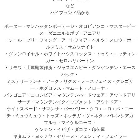
など
ハイブランド品から
ポーター・マンハッタンポーテージ・オロビアンコ・マスターピー
ス・ダニエル＆ボブ・アニアリ
・シール・ブリーフィング・アートフィア・ヘルツ・スロウ・ポー
ルスミス・サムソナイト
・グレンロイヤル・ホワイトハウスコックス・トゥミ・エッティン
ガー・ゼロハリバートン
・リモワ・土屋鞄製作所・ジャスエムビー・ダンゲンテン・エース
バッグ・
ミステリーランチ・アークテリクス・ノースフェイス・グレゴリ
ー・ホグロフス・マムート・ノローナ・
パタゴニア・コロンビア・マウンテンハードウェア・アウトドアリ
サーチ・マウンテンイクイップメント・アウトドア・
ケイトスペード・サマンサ・バーバリー・クロエ・ロエベ・コー
チ・ミュウミュウ・トッズ・ボッテガ・ヴェネタ・バレンシアガ
フルラ・マイケルコース・
ゲンテン・イビザ・ダコタ・印伝屋
キタムラ・ヨシノヤ・セリーヌ・フェンディ・フェイラー