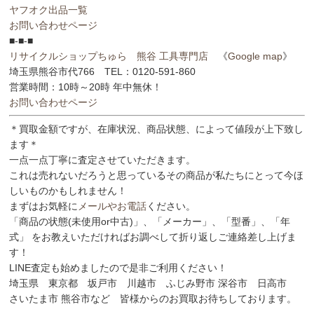
ヤフオク出品一覧
お問い合わせページ
■-■-■
リサイクルショップちゅら 熊谷 工具専門店
《
Google map
》
埼玉県熊谷市代766 TEL：0120-591-860
営業時間：10時～20時 年中無休！
お問い合わせページ
＊買取金額ですが、在庫状況、商品状態、によって値段が上下致し
ます＊
一点一点丁寧に査定させていただきます。
これは売れないだろうと思っているその商品が私たちにとって今ほ
しいものかもしれません！
まずはお気軽に
メールやお電話
ください。
「商品の状態(未使用or中古)」、「メーカー」、「型番」、「年
式」 をお教えいただければお調べして折り返しご連絡差し上げま
す！
LINE査定も始めましたので是非ご利用ください！
埼玉県 東京都 坂戸市 川越市 ふじみ野市 深谷市 日高市
さいたま市 熊谷市など 皆様からのお買取お待ちしております。