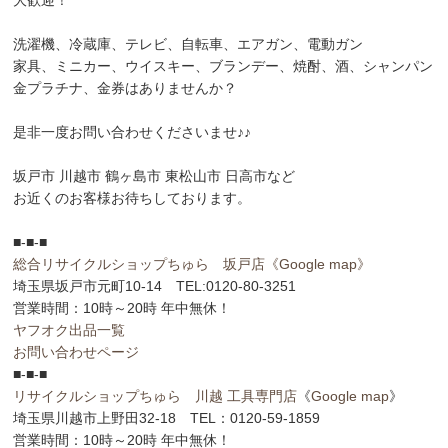
洗濯機、冷蔵庫、テレビ、自転車、エアガン、電動ガン
家具、ミニカー、ウイスキー、ブランデー、焼酎、酒、シャンパン
金プラチナ、金券はありませんか？
是非一度お問い合わせくださいませ♪♪
坂戸市 川越市 鶴ヶ島市 東松山市 日高市など
お近くのお客様お待ちしております。
■-■-■
総合リサイクルショップちゅら 坂戸店
《Google map》
埼玉県坂戸市元町10-14 TEL:0120-80-3251
営業時間：10時～20時 年中無休！
ヤフオク出品一覧
お問い合わせページ
■-■-■
リサイクルショップちゅら 川越 工具専門店
《
Google map
》
埼玉県川越市上野田32-18 TEL：0120-59-1859
営業時間：10時～20時 年中無休！