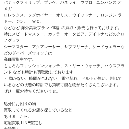
パテックフィリップ、ブレゲ、パネライ、ウブロ、ユンハンス オ
メガ、
ロレックス、タグホイヤー、オリス、ウイットナー、ロンジン ラ
ドー、ジン、ＩＷＣ、
などなど 海外高級ブランド時計の買取・販売も行っております。
特にスピードマスター、カレラ、オータビア、デイトナなどのクロ
ノグラフ
シーマスター、アクアレーサー、サブマリーナ、シードゥエラーな
どのダイバーズウォッチは
高価買取中です。
もちろんファッションウォッチ、ストリートウォッチ、ハウスブラ
ンド なども時計も買取致しております
・ 動かない、時間が合わない、電池切れ、ベルトが無い、割れて
いるなどの状態の時計でも買取可能な物がたくさんございます。
ぜひ一度お持ちくださいませ。
処分にお困りの物
買取してくれるお店を探しているなど
ありましたら、
宅配買取 LINE査定も
大歓迎！