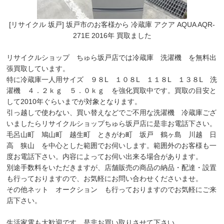
[リサイクル 坂戸] 坂戸市のお客様から 冷蔵庫 アクア AQUA AQR-
271E 2016年 買取ました
リサイクルショップ ちゅら坂戸店では冷蔵庫 洗濯機 を無料出
張買取しています。
特に冷蔵庫一人用サイズ ９８L １０８L １１８L １３８Ⅼ 洗
濯機 ４．２ｋｇ ５．０ｋｇ を強化買取中です。買取の目安と
して2010年ぐらいまでが対象となります。
引っ越しで使わない、買い替えなどでご不用な洗濯機 冷蔵庫ござ
いましたらリサイクルショップちゅら坂戸店に是非お電話下さい。
毛呂山町 鳩山町 越生町 ときがわ町 坂戸 鶴ヶ島 川越 日
高 狭山 を中心とした範囲でお伺いします。範囲外のお客様も一
度お電話下さい。内容によってお伺い出来る場合があります。
別途手数料をいただきますが、店舗販売の商品の納品・配達・設置
も行っておりますので、お気軽にお問い合わせくださいませ。
その他ネット オークション も行っておりますのでお気軽にご来
店下さい。
生活家電も大歓迎です。是非お買い取りさせて下さい。