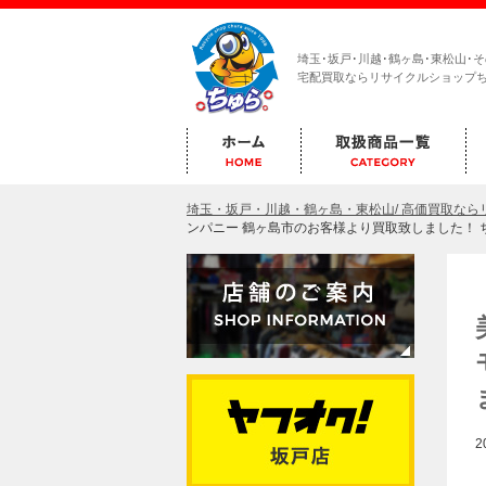
埼玉･坂戸･川越･鶴ヶ島･東松山･
宅配買取ならリサイクルショップ
埼玉・坂戸・川越・鶴ヶ島・東松山/ 高価買取な
ンパニー 鶴ヶ島市のお客様より買取致しました！ 
2