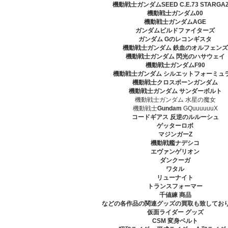
機動戦士ガンダムSEED C.E.73 STARGA
機動戦士ガンダム00
機動戦士ガンダムAGE
ガンダムビルドファイターズ
ガンダム Gのレコンギスタ
機動戦士ガンダム 鉄血のオルフェンズ
機動戦士ガンダム 閃光のハサウェイ
機動戦士ガンダムF90
機動戦士ガンダム シルエットフォーミュラ
機動戦士クロスボーンガンダム
機動戦士ガンダム サンダーボルト
機動戦士ガンダム 水星の魔女
機動戦士
Gundam
GQuuuuuuX
コードギアス 反逆のルルーシュ
ゲッターロボ
マジンガーZ
機動戦艦ナデシコ
エヴァンゲリオン
ダンクーガ
ワタル
リューナイト
トランスフォーマー
千値練 商品
などの各作品の関連グッズの買取も致してお
仮面ライダー グッズ
CSM 変身ベルト