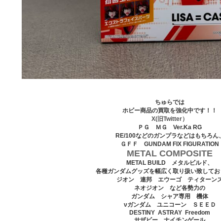
ちゅらでは
ホビー商品の買取を強化中です！！
X(旧Twitter）
ＰＧ ＭＧ Ver.Ka RG
RE/100などのガンプラなどはもちろん
ＧＦＦ GUNDAM FIX FIGURATION
METAL COMPOSITE
METAL BUILD メタルビルド、
各種ガンダムグッズを幅広く取り扱い致してお
ジオン 連邦 エウーゴ ティターン
ネオジオン など各勢力の
ガンダム シャア専用 機体
νガンダム ユニコーン ＳＥＥＤ
DESTINY ASTRAY Freedom
サザビー ナイチンゲール