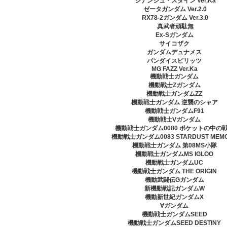
シナンジュ・スタイン Ver.Ka
ゼータガンダム Ver.2.0
RX78-2ガンダム Ver.3.0
真武者頑駄無
Ex-Sガンダム
サイコザク
ガンダムデュナメス
バンダイスピリッツ
MG FAZZ Ver.Ka
機動戦士ガンダム
機動戦士Zガンダム
機動戦士ガンダムZZ
機動戦士ガンダム 逆襲のシャア
機動戦士ガンダムF91
機動戦士Vガンダム
機動戦士ガンダム0080 ポケットの中の
機動戦士ガンダム0083 STARDUST MEM
機動戦士ガンダム 第08MS小隊
機動戦士ガンダムMS IGLOO
機動戦士ガンダムUC
機動戦士ガンダム THE ORIGIN
機動武闘伝Gガンダム
新機動戦記ガンダムW
機動新世紀ガンダムX
∀ガンダム
機動戦士ガンダムSEED
機動戦士ガンダムSEED DESTINY