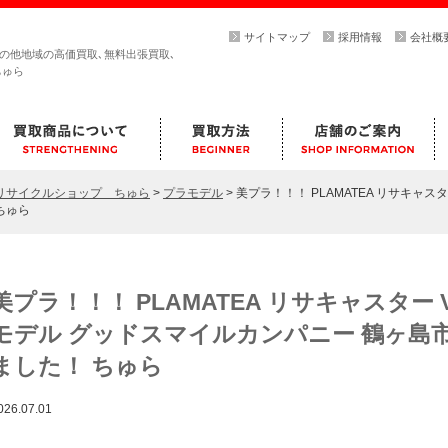
サイトマップ
採用情報
会社概
その他地域の高価買取､無料出張買取､
ちゅら
らリサイクルショップ ちゅら
>
プラモデル
>
美プラ！！！ PLAMATEA リサキャスタ
ちゅら
美プラ！！！ PLAMATEA リサキャスター VA
モデル グッドスマイルカンパニー 鶴ヶ島
ました！ ちゅら
026.07.01