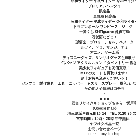
昭和ライダー 平成ライダー 令和ライダ
プレミアムバンダイ
限定品
真骨彫 限定品
昭和ライダー 平成ライダー 令和ライダ
ドラゴンボール ワンピース ジョジョ
一番くじ SHFiguarts 超像可動
石仮面などっ！
孫悟空、ブロリー、セル、ベジータ
ルフィ、ゾロ、サンジ、ナミ
アニメ、ゲーム系
ディズニーグッズ、サンリオグッズも買取り
缶バッジ アクリルスタンド タペストリー 抱
美少女フィギュアも高価買取！
MTGのカードも買取ります！
是非お持ち込みくださいッ！
ガンプラ 製作道具 工具 ニッパー ヤスリ スプレー 墨入れペ
その他入荷情報はコチラ
・
■-■-■
総合リサイクルショップちゅら 坂戸
《Google map》
埼玉県坂戸市元町10-14 TEL:0120-80-3
営業時間：10時～20時 年中無休！
ヤフオク出品一覧
お問い合わせページ
near recycle shop