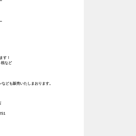
ー
ー
ます！
き枕など
ンなども販売いたしまおります。
店
251