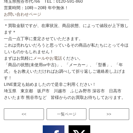
埼玉県熊谷市代766 TEL：0120-591-860
営業時間：10時～20時 年中無休！
お問い合わせページ
＊買取金額ですが、在庫状況、商品状態、によって値段が上下致し
ます＊
一点一点丁寧に査定させていただきます。
これは売れないだろうと思っているその商品が私たちにとって今ほ
しいものかもしれません！
まずはお気軽に
メールやお電話
ください。
「商品の状態(未使用or中古)」、「メーカー」、「型番」、「年
式」 をお教えいただければお調べして折り返しご連絡差し上げま
す！
LINE査定も始めましたので是非ご利用ください！
埼玉県 東京都 坂戸市 川越市 ふじみ野市 深谷市 日高市
さいたま市 熊谷市など 皆様からのお買取お待ちしております。
<<
一覧ページ
>>