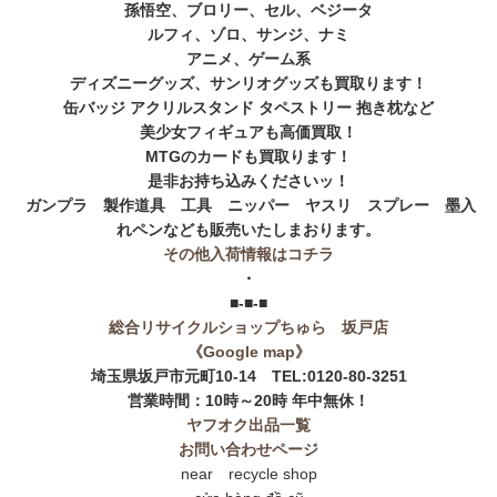
孫悟空、ブロリー、セル、ベジータ
ルフィ、ゾロ、サンジ、ナミ
アニメ、ゲーム系
ディズニーグッズ、サンリオグッズも買取ります！
缶バッジ アクリルスタンド タペストリー 抱き枕など
美少女フィギュアも高価買取！
MTGのカードも買取ります！
是非お持ち込みくださいッ！
ガンプラ 製作道具 工具 ニッパー ヤスリ スプレー 墨入
れペンなども販売いたしまおります。
その他入荷情報はコチラ
・
■-■-■
総合リサイクルショップちゅら 坂戸店
《Google map》
埼玉県坂戸市元町10-14 TEL:0120-80-3251
営業時間：10時～20時 年中無休！
ヤフオク出品一覧
お問い合わせページ
near recycle shop