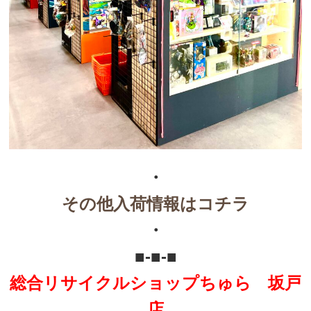
・
その他入荷情報はコチラ
・
■-■-■
総合リサイクルショップちゅら 坂戸
店