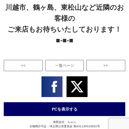
川越市、鶴ヶ島、東松山など近隣のお
客様の
ご来店もお待ちいたしております！
■-■-■
<<
一覧ページ
>>
PCを表示する
有限会社 ちゅら
古物商許可証：埼玉県公安委員会 第431130010832号