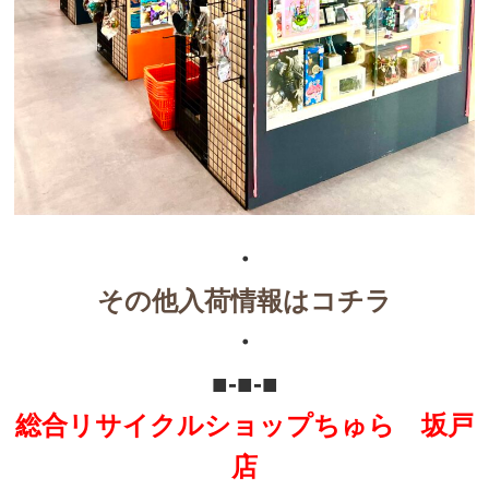
・
その他入荷情報はコチラ
・
■-■-■
総合リサイクルショップちゅら 坂戸
店