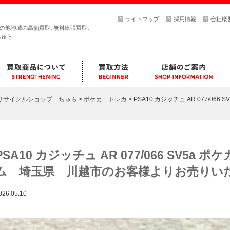
サイトマップ
採用情報
会社概
その他地域の高価買取､無料出張買取､
ちゅら
らリサイクルショップ ちゅら
>
ポケカ トレカ
>
PSA10 カジッチュ AR 077/0
PSA10 カジッチュ AR 077/066 SV5
ム 埼玉県 川越市のお客様よりお売りい
026.05.10