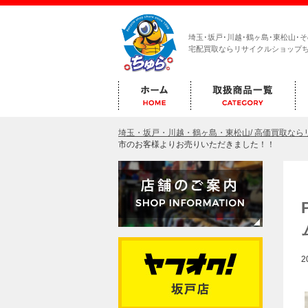
埼玉･坂戸･川越･鶴ヶ島･東松山･
宅配買取ならリサイクルショップ
埼玉・坂戸・川越・鶴ヶ島・東松山/ 高価買取な
市のお客様よりお売りいただきました！！
2