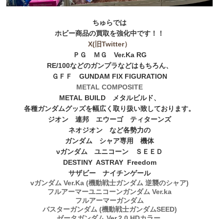
ちゅらでは
ホビー商品の買取を強化中です！！
X(旧Twitter）
ＰＧ ＭＧ Ver.Ka RG
RE/100などのガンプラなどはもちろん、
ＧＦＦ GUNDAM FIX FIGURATION
METAL COMPOSITE
METAL BUILD メタルビルド、
各種ガンダムグッズを幅広く取り扱い致しております。
ジオン 連邦 エウーゴ ティターンズ
ネオジオン など各勢力の
ガンダム シャア専用 機体
νガンダム ユニコーン ＳＥＥＤ
DESTINY ASTRAY Freedom
サザビー ナイチンゲール
vガンダム Ver.Ka (機動戦士ガンダム 逆襲のシャア)
フルアーマーユニコーンガンダム Ver.ka
フルアーマーガンダム
バスターガンダム (機動戦士ガンダムSEED)
ゼータガンダム Ver.2.0 HDカラー