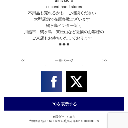
thrift store
second hand stores
不用品も売れるかも！ご相談ください！
大型店舗で在庫多数ございます！
鶴ヶ島インター近く
川越市、鶴ヶ島、東松山など近隣のお客様の
ご来店もお待ちいたしております！
■-■-■
<<
一覧ページ
>>
PCを表示する
有限会社 ちゅら
古物商許可証：埼玉県公安委員会 第431130010832号