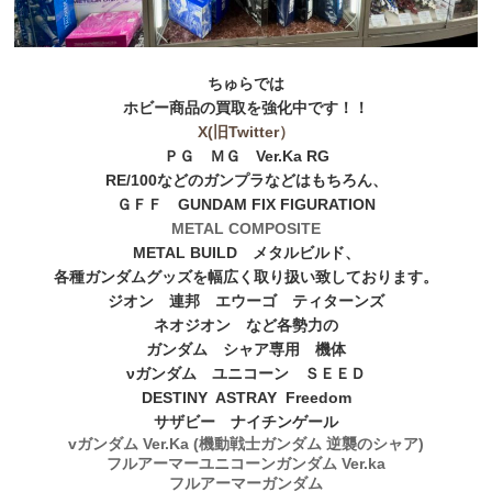
ちゅらでは
ホビー商品の買取を強化中です！！
X(旧Twitter）
ＰＧ ＭＧ Ver.Ka RG
RE/100などのガンプラなどはもちろん、
ＧＦＦ GUNDAM FIX FIGURATION
METAL COMPOSITE
METAL BUILD メタルビルド、
各種ガンダムグッズを幅広く取り扱い致しております。
ジオン 連邦 エウーゴ ティターンズ
ネオジオン など各勢力の
ガンダム シャア専用 機体
νガンダム ユニコーン ＳＥＥＤ
DESTINY ASTRAY Freedom
サザビー ナイチンゲール
vガンダム Ver.Ka (機動戦士ガンダム 逆襲のシャア)
フルアーマーユニコーンガンダム Ver.ka
フルアーマーガンダム