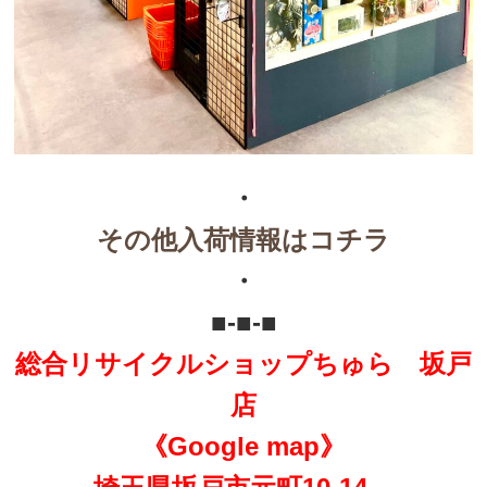
・
その他入荷情報はコチラ
・
■-■-■
総合リサイクルショップちゅら 坂戸
店
《Google map》