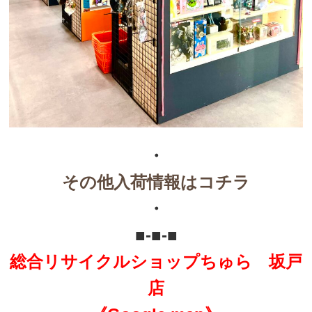
・
その他入荷情報はコチラ
・
■-■-■
総合リサイクルショップちゅら 坂戸
店