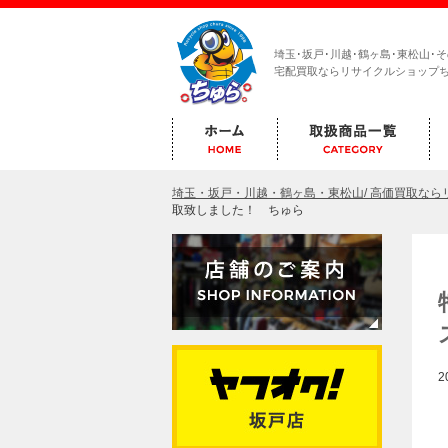
埼玉･坂戸･川越･鶴ヶ島･東松山･
宅配買取ならリサイクルショップ
埼玉・坂戸・川越・鶴ヶ島・東松山/ 高価買取な
取致しました！ ちゅら
2