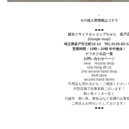
・
その他入荷情報はコチラ
・
■-■-■
総合リサイクルショップちゅら 坂戸
《Google map》
埼玉県坂戸市元町10-14 TEL:0120-80-3
営業時間：10時～20時 年中無休！
ヤフオク出品一覧
お問い合わせページ
near recycle shop
cửa hàng đồ cũ
2nd second hand shop
thrift store
second hand stores
不用品も売れるかも！ご相談ください
大型店舗で在庫多数ございます！
鶴ヶ島インター近く
川越市、鶴ヶ島、東松山など近隣のお客
ご来店もお待ちいたしております！
■-■-■