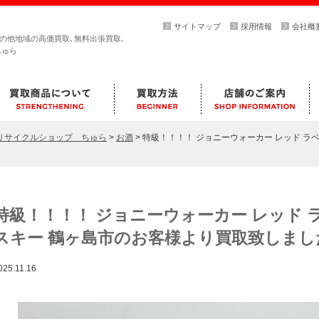
サイトマップ
採用情報
会社概
その他地域の高価買取､無料出張買取､
ちゅら
らリサイクルショップ ちゅら
>
お酒
>
特級！！！！ ジョニーウォーカー レッド ラベル
特級！！！！ ジョニーウォーカー レッド ラベ
スキー 鶴ヶ島市のお客様より買取致しまし
025.11.16