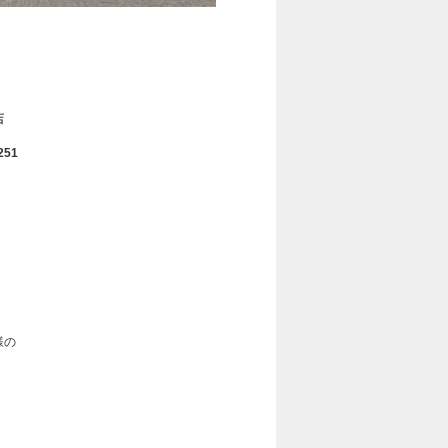
店
251
！
様の