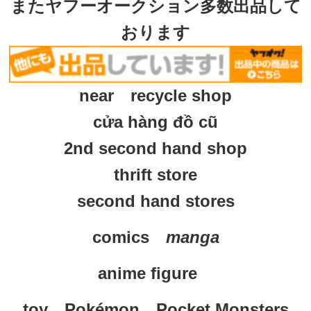
またヤフーオークション多数出品して
おります
near recycle shop
cửa hàng đồ cũ
2nd second hand shop
thrift store
second hand stores
comics　
manga
anime figure
toy　
Pokémon　Pocket Monsters