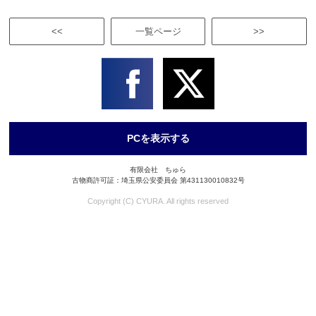
<<
一覧ページ
>>
PCを表示する
有限会社 ちゅら
古物商許可証：埼玉県公安委員会 第431130010832号
Copyright (C) CYURA. All rights reserved