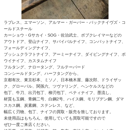
ラブレス、エマーソン、アルマー・ガーバー・バックナイヴズ・コ
ールドスチール
カーショウ・Gサカイ・SOG・佐治武士、ボブクレイマーなどの
アウトドア、登山ナイフ、サバイバルナイフ、コンバットナイフ、
フォールディングナイフ、
ブッシュクラフトナイフ、アーミーナイフ、ダイビングナイフ、ボ
ウイナイフ、カスタムナイフ
フルタング、ナロータング、フルテーパード
コンシールドタング、ハーフタングから、
京都有次、東京杉本、ミソノ、日本橋木屋、藤次郎、ドライザッ
ク、グローバル、関孫六、ツヴァリング、ヘンケルスなどの
包丁、牛刀、出刃包丁、柳刃包丁、ペティナイフ、墨流し、
材質も玉鋼、青鋼二号、白鋼2号、ハイス鋼、モリブデン鋼、ダマ
スカス鋼、炭素鋼、ステンレス、など、
幅広く刃物、包丁、ナイフの買取・販売を致しております。
未使用品はもちろん、使用していても買取可能ですので
ぜひ一度ご来店ください。