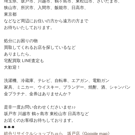
埼玉県、坂戸市、川越市、鶴ヶ島市、東松山市、さいたま市、
狭山市、所沢市、入間市、飯能市、日高市、
東京都
などなど周辺にお住いの方から遠方の方まで
お待ちいたしております。
処分にお困りの物
買取してくれるお店を探しているなど
ありましたら、
宅配買取 LINE査定も
大歓迎！
洗濯機、冷蔵庫、テレビ、自転車、エアガン、電動ガン
家具、ミニカー、ウイスキー、ブランデー、焼酎、酒、シャンパン
金プラチナ、金券はありませんか？
是非一度お問い合わせくださいませ♪♪
坂戸市 川越市 鶴ヶ島市 東松山市 日高市など
お近くのお客様お待ちしております。
■-■-■
総合リサイクルショップちゅら 坂戸店
《Google map》