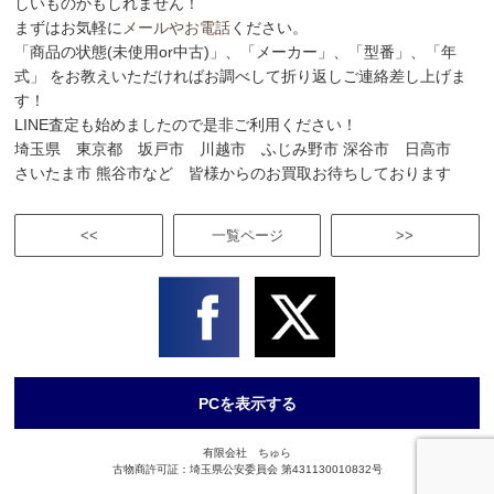
しいものかもしれません！
まずはお気軽に
メールやお電話
ください。
「商品の状態(未使用or中古)」、「メーカー」、「型番」、「年
式」 をお教えいただければお調べして折り返しご連絡差し上げま
す！
LINE査定も始めましたので是非ご利用ください！
埼玉県 東京都 坂戸市 川越市 ふじみ野市 深谷市 日高市
さいたま市 熊谷市など 皆様からのお買取お待ちしております
<<
一覧ページ
>>
PCを表示する
有限会社 ちゅら
古物商許可証：埼玉県公安委員会 第431130010832号