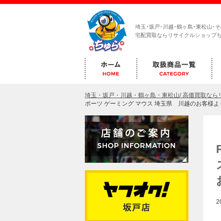
埼玉･坂戸･川越･鶴ヶ島･東松山･
宅配買取ならリサイクルショップ
埼玉・坂戸・川越・鶴ヶ島・東松山/ 高価買取な
ポーツ ゲーミング マウス 埼玉県 川越のお客様
2