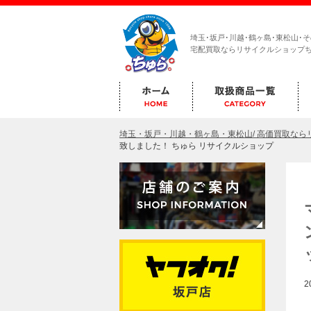
埼玉･坂戸･川越･鶴ヶ島･東松山･
宅配買取ならリサイクルショップ
埼玉・坂戸・川越・鶴ヶ島・東松山/ 高価買取な
致しました！ ちゅら リサイクルショップ
2