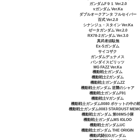
ガンダムF９１ Ver.2.0
νガンダム Ver.Ka
ダブルオークアンタ フルセイバー
百式 Ver.2.0
シナンジュ・スタイン Ver.Ka
ゼータガンダム Ver.2.0
RX78-2ガンダム Ver.3.0
真武者頑駄無
Ex-Sガンダム
サイコザク
ガンダムデュナメス
バンダイスピリッツ
MG FAZZ Ver.Ka
機動戦士ガンダム
機動戦士Zガンダム
機動戦士ガンダムZZ
機動戦士ガンダム 逆襲のシャア
機動戦士ガンダムF91
機動戦士Vガンダム
機動戦士ガンダム0080 ポケットの中の
機動戦士ガンダム0083 STARDUST MEM
機動戦士ガンダム 第08MS小隊
機動戦士ガンダムMS IGLOO
機動戦士ガンダムUC
機動戦士ガンダム THE ORIGIN
機動武闘伝Gガンダム