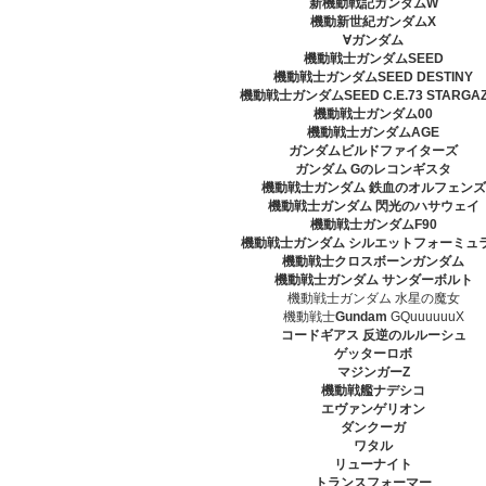
新機動戦記ガンダムW
機動新世紀ガンダムX
∀ガンダム
機動戦士ガンダムSEED
機動戦士ガンダムSEED DESTINY
機動戦士ガンダムSEED C.E.73 STARGA
機動戦士ガンダム00
機動戦士ガンダムAGE
ガンダムビルドファイターズ
ガンダム Gのレコンギスタ
機動戦士ガンダム 鉄血のオルフェンズ
機動戦士ガンダム 閃光のハサウェイ
機動戦士ガンダムF90
機動戦士ガンダム シルエットフォーミュラ
機動戦士クロスボーンガンダム
機動戦士ガンダム サンダーボルト
機動戦士ガンダム 水星の魔女
機動戦士
Gundam
GQuuuuuuX
コードギアス 反逆のルルーシュ
ゲッターロボ
マジンガーZ
機動戦艦ナデシコ
エヴァンゲリオン
ダンクーガ
ワタル
リューナイト
トランスフォーマー