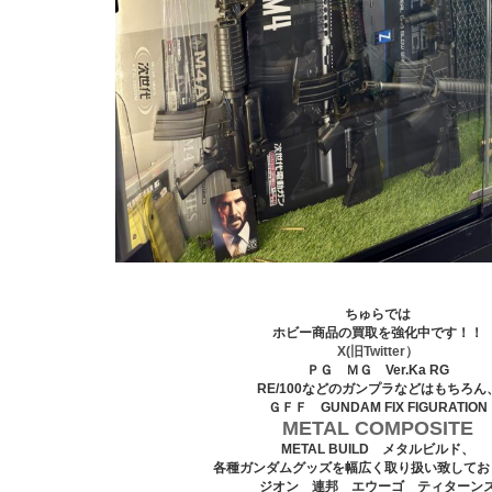
ちゅらでは
ホビー商品の買取を強化中です！！
X(旧Twitter）
ＰＧ ＭＧ Ver.Ka RG
RE/100などのガンプラなどはもちろん
ＧＦＦ GUNDAM FIX FIGURATION
METAL COMPOSITE
METAL BUILD メタルビルド、
各種ガンダムグッズを幅広く取り扱い致してお
ジオン 連邦 エウーゴ ティターン