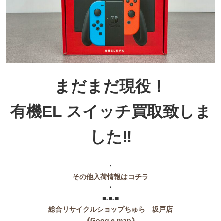
まだまだ現役！
有機EL スイッチ買取致しま
した‼
・
その他入荷情報はコチラ
・
■-■-■
総合リサイクルショップちゅら 坂戸店
《Google map》