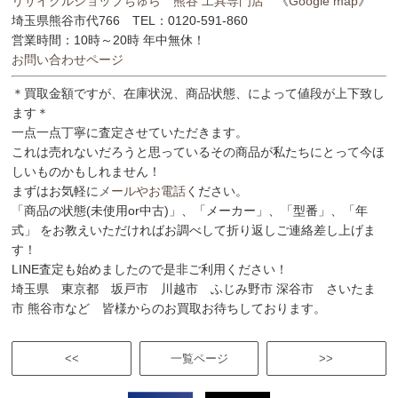
リサイクルショップちゅら 熊谷 工具専門店
《
Google map
》
埼玉県熊谷市代766 TEL：0120-591-860
営業時間：10時～20時 年中無休！
お問い合わせページ
＊買取金額ですが、在庫状況、商品状態、によって値段が上下致し
ます＊
一点一点丁寧に査定させていただきます。
これは売れないだろうと思っているその商品が私たちにとって今ほ
しいものかもしれません！
まずはお気軽に
メールやお電話
ください。
「商品の状態(未使用or中古)」、「メーカー」、「型番」、「年
式」 をお教えいただければお調べして折り返しご連絡差し上げま
す！
LINE査定も始めましたので是非ご利用ください！
埼玉県 東京都 坂戸市 川越市 ふじみ野市 深谷市 さいたま
市 熊谷市など 皆様からのお買取お待ちしております。
<<
一覧ページ
>>