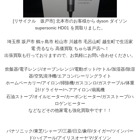
[リサイクル 坂戸市] 北本市のお客様から dyson ダイソン
supersonic HD01 を買取りました。
埼玉県 坂戸市 鶴ヶ島市 松山市 川越市 毛呂山町 越生町で生活家
電 売るなら 高価買取 ちゅら坂戸店へ！
出張買取も行っておりますので、お気軽にお問い合わせください。
炊飯器/電子レンジ/オーブンレンジ/電動ポット/ケトル/加湿器/除湿
器/空気清浄機/エアコン/シーリングライト
ホームベーカリー/アイロン/掃除機/ガスコンロ/ガステーブル/体重
計/ドライヤー/ヘアアイロン/扇風機
石油ストーブ/オイルヒーター/カーボンヒーター/ガスストーブ/ハ
ロゲンヒーター
などなどその他家電も強化買取中です！！
パナソニック/東芝/シャープ/三菱/日立/象印/タイガー/ツインバー
ド/ハイアール/アイリスオーヤマ/ダイソン