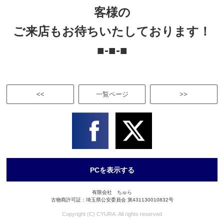
客様の
ご来店もお待ちいたしております！
■-■-■
<<
一覧ページ
>>
PCを表示する
有限会社 ちゅら
古物商許可証：埼玉県公安委員会 第431130010832号
Copyright (C) CYURA. All rights reserved