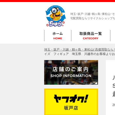
埼玉･坂戸･川越･鶴ヶ島･東松山･
宅配買取ならリサイクルショップ
埼玉・坂戸・川越・鶴ヶ島・東松山/ 高価買取な
イズ フィギュア 埼玉県 川越市のお客様よりお
2