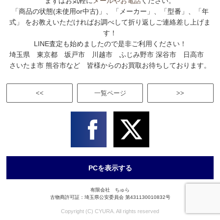
まずはお気軽に
メールやお電話
ください。
「商品の状態(未使用or中古)」、「メーカー」、「型番」、「年
式」 をお教えいただければお調べして折り返しご連絡差し上げま
す！
LINE査定も始めましたので是非ご利用ください！
埼玉県 東京都 坂戸市 川越市 ふじみ野市 深谷市 日高市
さいたま市 熊谷市など 皆様からのお買取お待ちしております。
<<
一覧ページ
>>
PCを表示する
有限会社 ちゅら
古物商許可証：埼玉県公安委員会 第431130010832号
Copyright (C) CYURA. All rights reserved