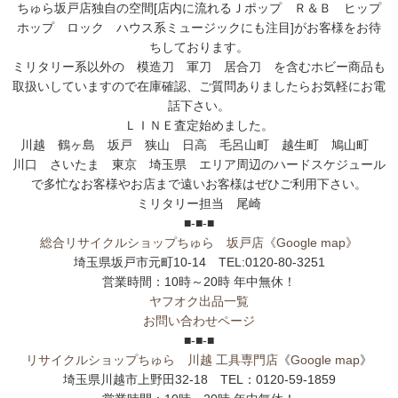
ちゅら坂戸店独自の空間[店内に流れるＪポップ Ｒ＆Ｂ ヒップ
ホップ ロック ハウス系ミュージックにも注目]がお客様をお待
ちしております。
ミリタリー系以外の 模造刀 軍刀 居合刀 を含むホビー商品も
取扱いしていますので在庫確認、ご質問ありましたらお気軽にお電
話下さい。
ＬＩＮＥ査定始めました。
川越 鶴ヶ島 坂戸 狭山 日高 毛呂山町 越生町 鳩山町
川口 さいたま 東京 埼玉県 エリア周辺のハードスケジュール
で多忙なお客様やお店まで遠いお客様はぜひご利用下さい。
ミリタリー担当 尾崎
■-■-■
総合リサイクルショップちゅら 坂戸店
《Google map》
埼玉県坂戸市元町10-14 TEL:0120-80-3251
営業時間：10時～20時 年中無休！
ヤフオク出品一覧
お問い合わせページ
■-■-■
リサイクルショップちゅら 川越 工具専門店
《
Google map
》
埼玉県川越市上野田32-18 TEL：0120-59-1859