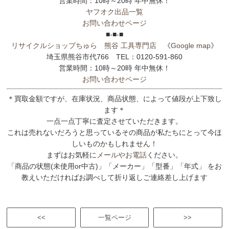
営業時間：10時～20時 年中無休！
ヤフオク出品一覧
お問い合わせページ
■-■-■
リサイクルショップちゅら 熊谷 工具専門店
《
Google map
》
埼玉県熊谷市代766 TEL：0120-591-860
営業時間：10時～20時 年中無休！
お問い合わせページ
＊買取金額ですが、在庫状況、商品状態、によって値段が上下致し
ます＊
一点一点丁寧に査定させていただきます。
これは売れないだろうと思っているその商品が私たちにとって今ほ
しいものかもしれません！
まずはお気軽に
メールやお電話
ください。
「商品の状態(未使用or中古)」「メーカー」「型番」「年式」 をお
教えいただければお調べして折り返しご連絡差し上げます
<<
一覧ページ
>>