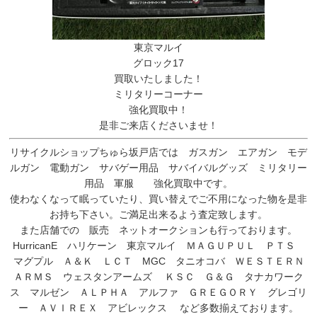
東京マルイ
グロック17
買取いたしました！
ミリタリーコーナー
強化買取中！
是非ご来店くださいませ！
リサイクルショップちゅら坂戸店では ガスガン エアガン モデ
ルガン 電動ガン サバゲー用品 サバイバルグッズ ミリタリー
用品 軍服 強化買取中です。
使わなくなって眠っていたり、買い替えでご不用になった物を是非
お持ち下さい。ご満足出来るよう査定致します。
また店舗での 販売 ネットオークションも行っております。
HurricanE ハリケーン 東京マルイ ＭＡＧＵＰＵＬ ＰＴＳ
マグプル Ａ＆Ｋ ＬＣＴ MGC タニオコバ ＷＥＳＴＥＲＮ
ＡＲＭＳ ウェスタンアームズ ＫＳＣ Ｇ＆Ｇ タナカワーク
ス マルゼン ＡＬＰＨＡ アルファ ＧＲＥＧＯＲＹ グレゴリ
ー ＡＶＩＲＥＸ アビレックス など多数揃えております。