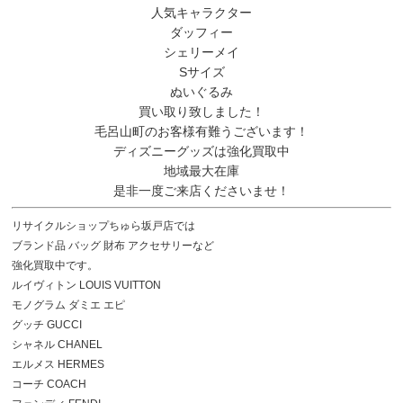
人気キャラクター
ダッフィー
シェリーメイ
Sサイズ
ぬいぐるみ
買い取り致しました！
毛呂山町のお客様有難うございます！
ディズニーグッズは強化買取中
地域最大在庫
是非一度ご来店くださいませ！
リサイクルショップちゅら坂戸店では
ブランド品 バッグ 財布 アクセサリーなど
強化買取中です。
ルイヴィトン LOUIS VUITTON
モノグラム ダミエ エピ
グッチ GUCCI
シャネル CHANEL
エルメス HERMES
コーチ COACH