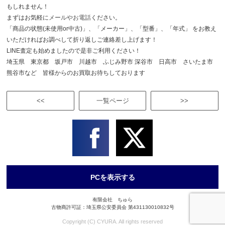
もしれません！
まずはお気軽に
メールやお電話
ください。
「商品の状態(未使用or中古)」、「メーカー」、「型番」、「年式」 をお教え
いただければお調べして折り返しご連絡差し上げます！
LINE査定も始めましたので是非ご利用ください！
埼玉県 東京都 坂戸市 川越市 ふじみ野市 深谷市 日高市 さいたま市
熊谷市など 皆様からのお買取お待ちしております
<<
一覧ページ
>>
PCを表示する
有限会社 ちゅら
古物商許可証：埼玉県公安委員会 第431130010832号
Copyright (C) CYURA. All rights reserved