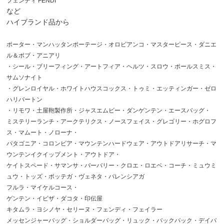
フェンディ FENDI
など
ハイブランド品から
ポーター・マンハッタンポーテージ・オロビアンコ・マスターピース・ダニエ
ル＆ボブ・アニアリ
・シール・ブリーフィング・アートフィア・ヘルツ・スロウ・ポールスミス・
サムソナイト
・グレンロイヤル・ホワイトハウスコックス・トゥミ・エッティンガー・ゼロ
ハリバートン
・リモワ・土屋鞄製作所・ジャスエムビー・ダンゲンテン・エースバッグ・
ミステリーランチ・アークテリクス・ノースフェイス・グレゴリー・ホグロフ
ス・マムート・ノローナ・
パタゴニア・コロンビア・マウンテンハードウェア・アウトドアリサーチ・マ
ウンテンイクイップメント・アウトドア・
ケイトスペード・サマンサ・バーバリー・クロエ・ロエベ・コーチ・ミュウミ
ュウ・トッズ・ボッテガ・ヴェネタ・バレンシアガ
フルラ・マイケルコース・
ゲンテン・イビザ・ダコタ・印伝屋
キタムラ・ヨシノヤ・セリーヌ・フェンディ・フェイラー
メッセンジャーバッグ・ショルダーバッグ・リュック・バックパック・デイパ