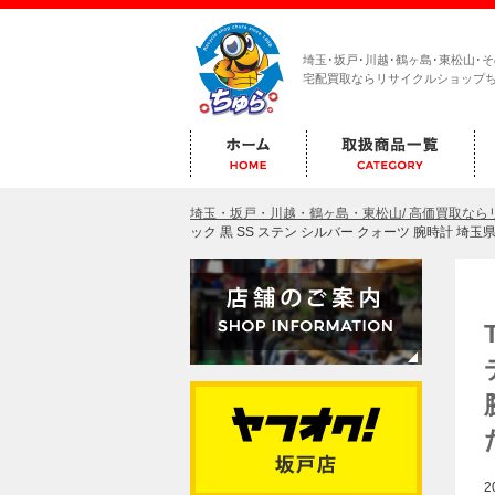
埼玉･坂戸･川越･鶴ヶ島･東松山･
宅配買取ならリサイクルショップ
埼玉・坂戸・川越・鶴ヶ島・東松山/ 高価買取な
ック 黒 SS ステン シルバー クォーツ 腕時計
2