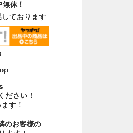
中無休！
品しております
p
hop
s
ください！
います！
く
隣のお客様の