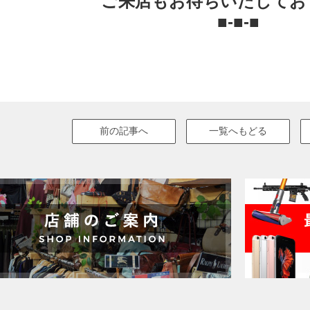
ご来店もお待ちいたしてお
■-■-■
前の記事へ
一覧へもどる