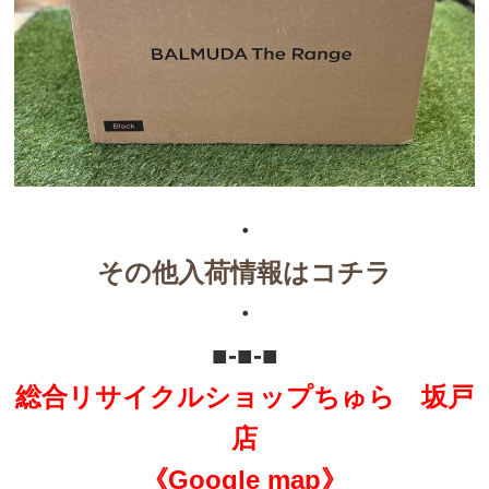
・
その他入荷情報はコチラ
・
■-■-■
総合リサイクルショップちゅら 坂戸
店
《Google map》