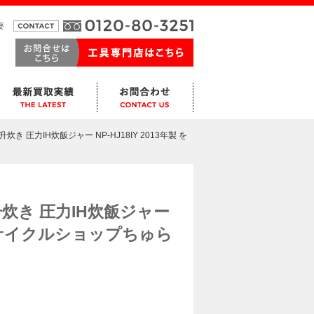
要
升炊き 圧力IH炊飯ジャー NP-HJ18IY 2013年製 を
一升炊き 圧力IH炊飯ジャー
。リサイクルショップちゅら