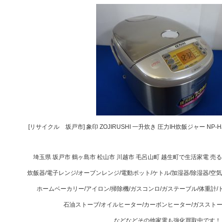
[リサイクル 坂戸市] 象印 ZOJIRUSHI 一升炊き 圧力IH炊飯ジャー NP-H
埼玉県 坂戸市 鶴ヶ島市 松山市 川越市 毛呂山町 越生町で生活家電 売
炊飯器/電子レンジ/オーブンレンジ/電動ポット/ケトル/加湿器/除湿器/空
ホームベーカリー/アイロン/掃除機/ガスコンロ/ガステーブル/体重計/
石油ストーブ/オイルヒーター/カーボンヒーター/ガススト
などなどその他家電も強化買取中です！