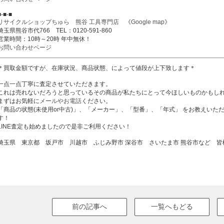
■-■-■
リサイクルショップちゅら 熊谷 工具専門店
《
Google map
》
埼玉県熊谷市代766 TEL：0120-591-860
営業時間：10時～20時 年中無休！
お問い合わせページ
＊買取金額ですが、在庫状況、商品状態、によって値段が上下致します＊
一点一点丁寧に査定させていただきます。
これは売れないだろうと思っているその商品が私たちにとって今ほしいものかもし
まずはお気軽に
メールやお電話
ください。
「商品の状態(未使用or中古)」、「メーカー」、「型番」、「年式」 をお教えい
す！
LINE査定も始めましたので是非ご利用ください！
埼玉県 東京都 坂戸市 川越市 ふじみ野市 深谷市 さいたま市 熊谷市など 
前の記事へ
一覧へもどる