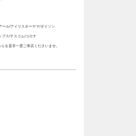
イアール/アイリスオーヤマ/ダイソン
ップス/テスコム/コロナ
ゅらを是非一度ご来店くださいませ。