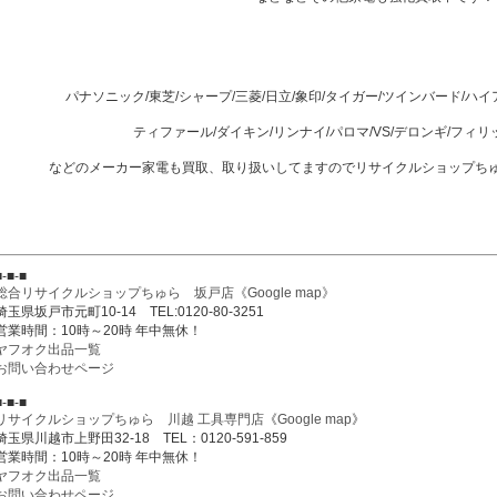
パナソニック/東芝/シャープ/三菱/日立/象印/タイガー/ツインバード/ハ
ティファール/ダイキン/リンナイ/パロマ/VS/デロンギ/フィリ
などのメーカー家電も買取、取り扱いしてますのでリサイクルショップち
■-■-■
総合リサイクルショップちゅら 坂戸店
《Google map》
埼玉県坂戸市元町10-14 TEL:0120-80-3251
営業時間：10時～20時 年中無休！
ヤフオク出品一覧
お問い合わせページ
■-■-■
リサイクルショップちゅら 川越 工具専門店
《
Google map
》
埼玉県川越市上野田32-18 TEL：0120-591-859
営業時間：10時～20時 年中無休！
ヤフオク出品一覧
お問い合わせページ