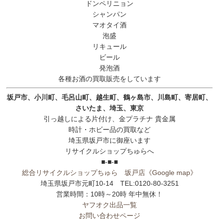
ドンペリニョン
シャンパン
マオタイ酒
泡盛
リキュール
ビール
発泡酒
各種お酒の買取販売をしています
坂戸市、小川町、毛呂山町、越生町、鶴ヶ島市、川島町、寄居町、
さいたま、埼玉、東京
引っ越しによる片付け、金プラチナ 貴金属
時計・ホビー品の買取など
埼玉県坂戸市に御座います
リサイクルショップちゅらへ
■-■-■
総合リサイクルショップちゅら 坂戸店
《Google map》
埼玉県坂戸市元町10-14 TEL:0120-80-3251
営業時間：10時～20時 年中無休！
ヤフオク出品一覧
お問い合わせページ