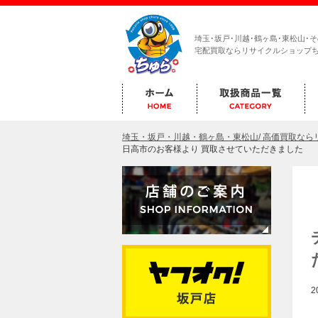
埼玉･坂戸･川越･鶴ヶ島･東松山･
宅配買取ならリサイクルショップ
埼玉・坂戸・川越・鶴ヶ島・東松山/ 高価買取な
日高市のお客様より 買取させていただきました
2