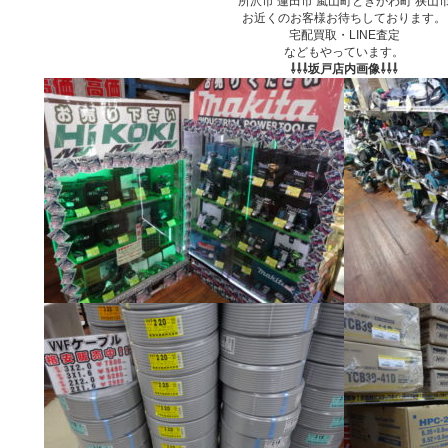
所沢市 蓮田市 嵐山町ときがわ町 狭山
お近くのお客様お待ちしております。
宅配買取・LINE査定
などもやっています。
⇩⇩⇩坂戸店内画像⇩⇩⇩