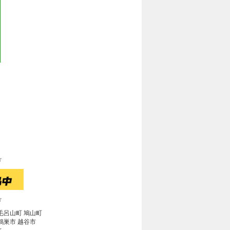
☆
☆
 毛呂山町 鳩山町
 鴻巣市 越谷市