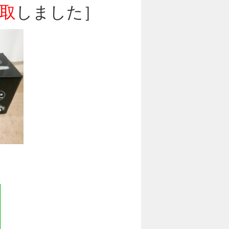
取
しました］