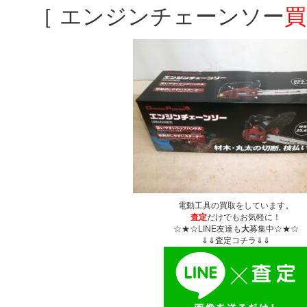
［ エンジンチェーンソー
買
電動工具の買取をしています。
査定
だけでもお気軽に！
☆★☆LINE友達も
大
募集中☆★☆
⇓⇓査定コチラ⇓⇓