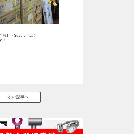
——————
併設】
《Google map》
817
次の記事へ