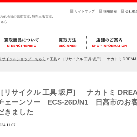
サイトマップ
採用情報
会社概
その他地域の高価買取､無料出張買取､
ちゅら
らリサイクルショップ ちゅら
>
工具
>
［リサイクル 工具 坂戸］ ナカトミ DREAM
［リサイクル 工具 坂戸］ ナカトミ DRE
チェーンソー ECS-26D/N1 日高市の
だきました
024.11.07