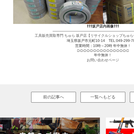
⇧⇧⇧坂戸店内画像⇧⇧⇧
——————————————————————
工具販売買取専門 ちゅら 坂戸店【リサイクルショップちゅら
埼玉県坂戸市元町10-14 TEL:049-299-7
営業時間：10時～20時 年中無休！
□-□-□-□-□-□-□-□-□-□-□-□-□-□-□-□
年中無休！
お問い合わせページ
前の記事へ
一覧へもどる