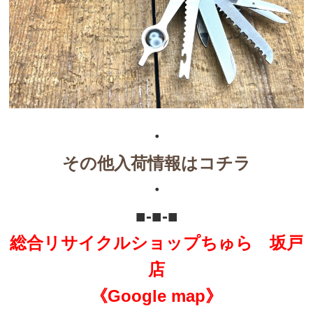
・
その他入荷情報はコチラ
・
■-■-■
総合リサイクルショップちゅら 坂戸
店
《Google map》