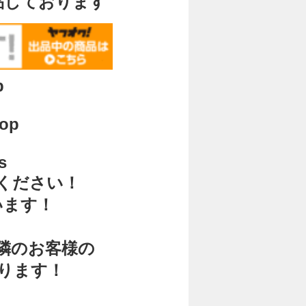
品しております
p
hop
s
ください！
います！
く
隣のお客様の
ります！