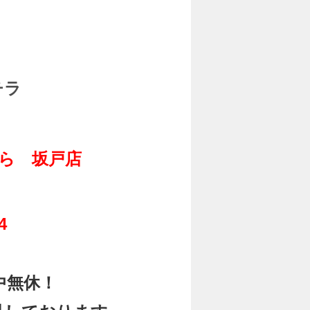
チラ
ら 坂戸店
14
中無休！