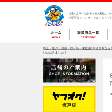
埼玉･坂戸･川越･鶴ヶ島･東松山･
宅配買取ならリサイクルショップ
埼玉・坂戸・川越・鶴ヶ島・東松山/ 高価買取な
いただきました！
2