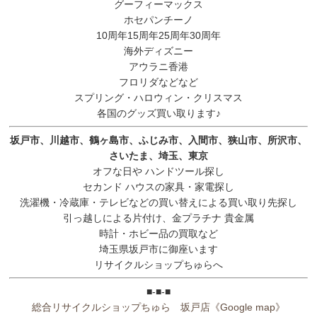
グーフィーマックス
ホセパンチーノ
10周年15周年25周年30周年
海外ディズニー
アウラニ香港
フロリダなどなど
スプリング・ハロウィン・クリスマス
各国のグッズ買い取ります♪
坂戸市、川越市、鶴ヶ島市、ふじみ市、入間市、狭山市、所沢市、
さいたま、埼玉、東京
オフな日や ハンドツール探し
セカンド ハウスの家具・家電探し
洗濯機・冷蔵庫・テレビなどの買い替えによる買い取り先探し
引っ越しによる片付け、金プラチナ 貴金属
時計・ホビー品の買取など
埼玉県坂戸市に御座います
リサイクルショップちゅらへ
■-■-■
総合リサイクルショップちゅら 坂戸店
《Google map》