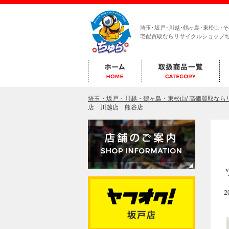
埼玉･坂戸･川越･鶴ヶ島･東松山･
宅配買取ならリサイクルショップ
埼玉・坂戸・川越・鶴ヶ島・東松山/ 高価買取な
店 川越店 熊谷店
2