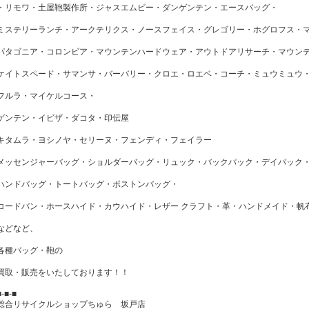
・リモワ・土屋鞄製作所・ジャスエムビー・ダンゲンテン・エースバッグ・
ミステリーランチ・アークテリクス・ノースフェイス・グレゴリー・ホグロフス・
パタゴニア・コロンビア・マウンテンハードウェア・アウトドアリサーチ・マウン
ケイトスペード・サマンサ・バーバリー・クロエ・ロエベ・コーチ・ミュウミュウ
フルラ・マイケルコース・
ゲンテン・イビザ・ダコタ・印伝屋
キタムラ・ヨシノヤ・セリーヌ・フェンディ・フェイラー
メッセンジャーバッグ・ショルダーバッグ・リュック・バックパック・デイパック
ハンドバッグ・トートバッグ・ボストンバッグ・
コードバン・ホースハイド・カウハイド・レザー クラフト・革・ハンドメイド・帆
などなど、
各種バッグ・鞄の
買取・販売をいたしております！！
■-■-■
総合リサイクルショップちゅら 坂戸店