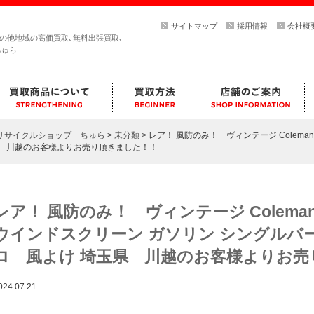
サイトマップ
採用情報
会社概
その他地域の高価買取､無料出張買取､
ちゅら
らリサイクルショップ ちゅら
>
未分類
>
レア！ 風防のみ！ ヴィンテージ Colem
県 川越のお客様よりお売り頂きました！！
レア！ 風防のみ！ ヴィンテージ Colem
ウインドスクリーン ガソリン シングルバー
ロ 風よけ 埼玉県 川越のお客様よりお売
024.07.21