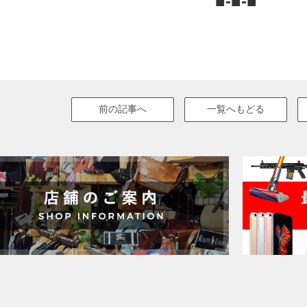
■-■-■
前の記事へ
一覧へもどる