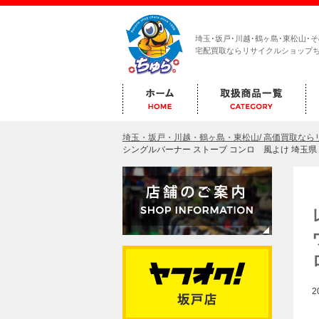
埼玉･坂戸･川越･鶴ヶ島･東松山･
宅配買取ならリサイクルショップ
埼玉・坂戸・川越・鶴ヶ島・東松山/ 高価買取な
シングルバーナー ストーブ コンロ 風よけ 埼玉
2