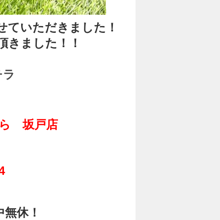
せていただきました！
頂きました！！
チラ
ら 坂戸店
14
中無休！