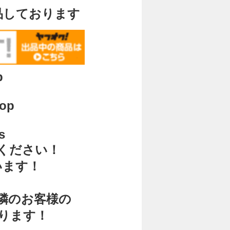
品しております
p
hop
s
ください！
います！
く
隣のお客様の
ります！