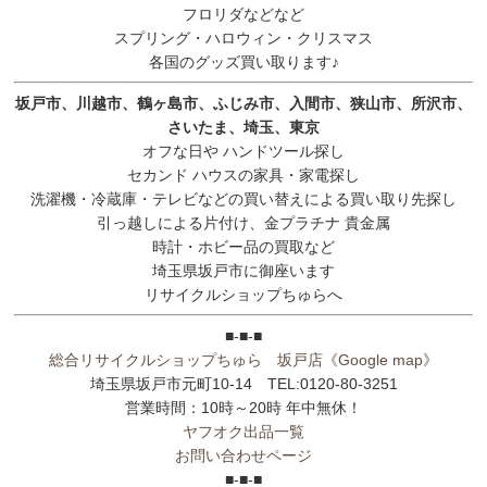
フロリダなどなど
スプリング・ハロウィン・クリスマス
各国のグッズ買い取ります♪
坂戸市、川越市、鶴ヶ島市、ふじみ市、入間市、狭山市、所沢市、
さいたま、埼玉、東京
オフな日や ハンドツール探し
セカンド ハウスの家具・家電探し
洗濯機・冷蔵庫・テレビなどの買い替えによる買い取り先探し
引っ越しによる片付け、金プラチナ 貴金属
時計・ホビー品の買取など
埼玉県坂戸市に御座います
リサイクルショップちゅらへ
■-■-■
総合リサイクルショップちゅら 坂戸店
《Google map》
埼玉県坂戸市元町10-14 TEL:0120-80-3251
営業時間：10時～20時 年中無休！
ヤフオク出品一覧
お問い合わせページ
■-■-■