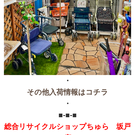
・
その他入荷情報はコチラ
・
■-■-■
総合リサイクルショップちゅら 坂戸