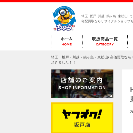
埼玉･坂戸･川越･鶴ヶ島･東松山･
宅配買取ならリサイクルショップ
埼玉・坂戸・川越・鶴ヶ島・東松山/ 高価買取な
頂きました！！
2