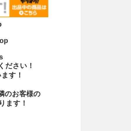
p
hop
s
ください！
います！
く
隣のお客様の
ります！