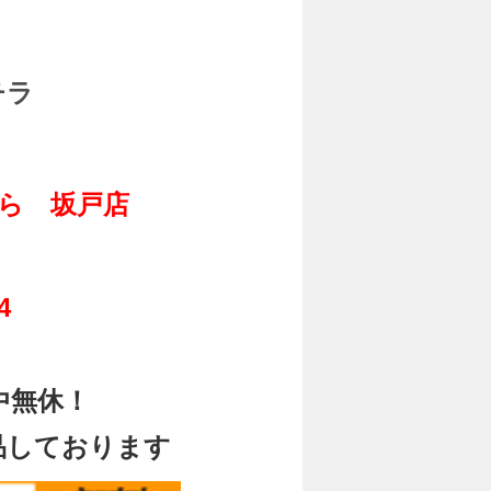
チラ
ら 坂戸店
14
中無休！
品しております