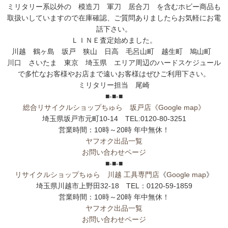
ミリタリー系以外の 模造刀 軍刀 居合刀 を含むホビー商品も
取扱いしていますので在庫確認、ご質問ありましたらお気軽にお電
話下さい。
ＬＩＮＥ査定始めました。
川越 鶴ヶ島 坂戸 狭山 日高 毛呂山町 越生町 鳩山町
川口 さいたま 東京 埼玉県 エリア周辺のハードスケジュール
で多忙なお客様やお店まで遠いお客様はぜひご利用下さい。
ミリタリー担当 尾崎
■-■-■
総合リサイクルショップちゅら 坂戸店
《Google map》
埼玉県坂戸市元町10-14 TEL:0120-80-3251
営業時間：10時～20時 年中無休！
ヤフオク出品一覧
お問い合わせページ
■-■-■
リサイクルショップちゅら 川越 工具専門店
《
Google map
》
埼玉県川越市上野田32-18 TEL：0120-59-1859
営業時間：10時～20時 年中無休！
ヤフオク出品一覧
お問い合わせページ