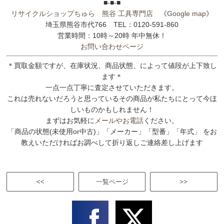
■-■-■
リサイクルショップちゅら 熊谷 工具専門店
《
Google map
》
埼玉県熊谷市代766 TEL：0120-591-860
営業時間：10時～20時 年中無休！
お問い合わせページ
＊買取金額ですが、在庫状況、商品状態、によって値段が上下致し
ます＊
一点一点丁寧に査定させていただきます。
これは売れないだろうと思っているその商品が私たちにとって今ほ
しいものかもしれません！
まずはお気軽に
メールやお電話
ください。
「商品の状態(未使用or中古)」「メーカー」「型番」「年式」 をお
教えいただければお調べして折り返しご連絡差し上げます
<<
一覧ページ
>>