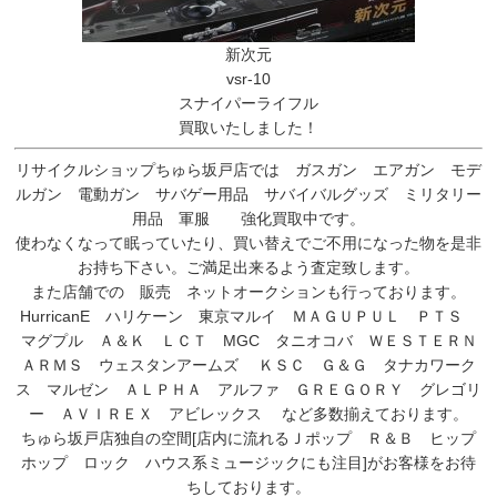
新次元
vsr-10
スナイパーライフル
買取いたしました！
リサイクルショップちゅら坂戸店では ガスガン エアガン モデ
ルガン 電動ガン サバゲー用品 サバイバルグッズ ミリタリー
用品 軍服 強化買取中です。
使わなくなって眠っていたり、買い替えでご不用になった物を是非
お持ち下さい。ご満足出来るよう査定致します。
また店舗での 販売 ネットオークションも行っております。
HurricanE ハリケーン 東京マルイ ＭＡＧＵＰＵＬ ＰＴＳ
マグプル Ａ＆Ｋ ＬＣＴ MGC タニオコバ ＷＥＳＴＥＲＮ
ＡＲＭＳ ウェスタンアームズ ＫＳＣ Ｇ＆Ｇ タナカワーク
ス マルゼン ＡＬＰＨＡ アルファ ＧＲＥＧＯＲＹ グレゴリ
ー ＡＶＩＲＥＸ アビレックス など多数揃えております。
ちゅら坂戸店独自の空間[店内に流れるＪポップ Ｒ＆Ｂ ヒップ
ホップ ロック ハウス系ミュージックにも注目]がお客様をお待
ちしております。